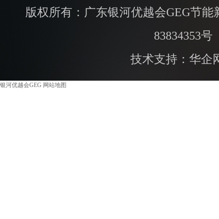
版权所有：广东银河优越会GEG节能
83834353号
技术支持：华企
银河优越会GEG
网站地图